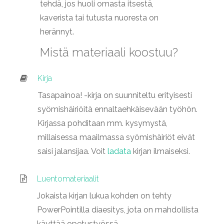
tehdä, jos huoli omasta itsestä,
kaverista tai tutusta nuoresta on
herännyt.
Mistä materiaali koostuu?
Kirja
Tasapainoa! -kirja on suunniteltu erityisesti
syömishäiriöitä ennaltaehkäisevään työhön.
Kirjassa pohditaan mm. kysymystä,
millaisessa maailmassa syömishäiriöt eivät
saisi jalansijaa. Voit
ladata
kirjan ilmaiseksi.
Luentomateriaalit
Jokaista kirjan lukua kohden on tehty
PowerPointilla diaesitys, jota on mahdollista
käyttää opetustyössä.