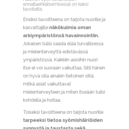
ennaltaehkäisemisessä on kaksi
tavoitetta.
Ensiksi tavoitteena on tarjota nuorille ja
kasvattajille
näkökulmia oman
arkiympäristönsä havainnointiin.
Jokaisen tulisi saada elää turvallisessa
ja mielenterveyttä edistävässä
ympäristössä. Kaikkiin asioihin nuori
itse ei voi suoraan vaikuttaa. Silti hänen
on hyvä olla ainakin tietoinen siitä,
mitkä asiat vaikuttavat
mielenterveyteen ja miten itseään tulisi
kohdella ja hoitaa.
Toiseksi tavoitteena on tarjota nuorille
tarpeeksi tietoa syömishäiriöiden
synnystä ja taustasta sekä