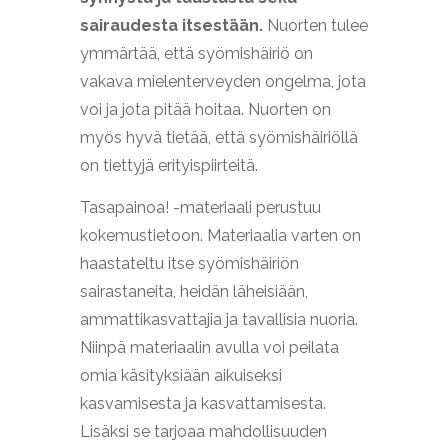
sairaudesta itsestään.
Nuorten tulee
ymmärtää, että syömishäiriö on
vakava mielenterveyden ongelma, jota
voi ja jota pitää hoitaa. Nuorten on
myös hyvä tietää, että syömishäiriöllä
on tiettyjä erityispiirteitä.
Tasapainoa! -materiaali perustuu
kokemustietoon. Materiaalia varten on
haastateltu itse syömishäiriön
sairastaneita, heidän läheisiään,
ammattikasvattajia ja tavallisia nuoria.
Niinpä materiaalin avulla voi peilata
omia käsityksiään aikuiseksi
kasvamisesta ja kasvattamisesta.
Lisäksi se tarjoaa mahdollisuuden