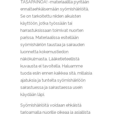
TASAPAINOA! -materiaalilla pyritään
ennaltaehkäisemään syömishäiriöitä.
Se on tarkoitettu niiden aikuisten
käyttöön, jotka työssään tai
harrastuksissaan toimivat nuorten
parissa. Materiaalissa esitellään
syömishäiriön taustaa ja sairauden
luonnetta kokemustiedon
näkökulmasta. Lääketieteellistä
kuvausta ei tavoitella. Haluamme
tuoda esiin ennen kaikkea sitä, millaisia
ajatuksia ja tunteita syömishäiriöön
sairastuessa ja sairastaessa usein
käydään läpi.
Syömishäiriöitä voidaan ehkäistä
tarjoamalla nuorille oikeaa ja asiallista