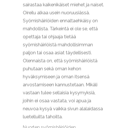
sairastaa kaikenikäiset miehet ja naiset.
Oireilu alkaa usein nuoruusiässä.
Syömishäiriöiden ennaltaehkäisy on
mahdollista. Tärkeintä ei ole se, että
opettaja tai ohjaaja tietää
syömishäiriöistä mahdollisimman
paljon tai osaa asiat täydellisesti.
Olennaista on, että syömishäiriöistä
puhutaan sekä oman kehon
hyväksymiseen ja oman itsensä
arvostamiseen kannustetaan. Mikäli
vastaan tulee sellaisia kysymyksiä,
joihin ei osaa vastata, voi apua ja
neuvoa kysyä vaikka sivun alalaidassa
luetelluilta tahoilta.
Nuorten syömishäiriöiden