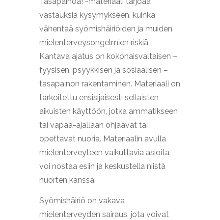
Tasapainoa! -materiaali tarjoaa
vastauksia kysymykseen, kuinka
vähentää syömishäiriöiden ja muiden
mielenterveysongelmien riskiä.
Kantava ajatus on kokonaisvaltaisen –
fyysisen, psyykkisen ja sosiaalisen –
tasapainon rakentaminen. Materiaali on
tarkoitettu ensisijaisesti sellaisten
aikuisten käyttöön, jotka ammatikseen
tai vapaa-ajallaan ohjaavat tai
opettavat nuoria. Materiaalin avulla
mielenterveyteen vaikuttavia asioita
voi nostaa esiin ja keskustella niistä
nuorten kanssa.
Syömishäiriö on vakava
mielenterveyden sairaus, jota voivat